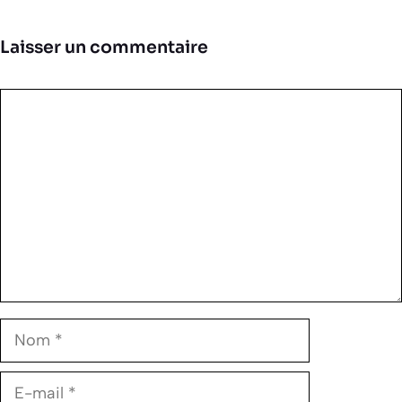
Laisser un commentaire
Commentaire
Nom
E-