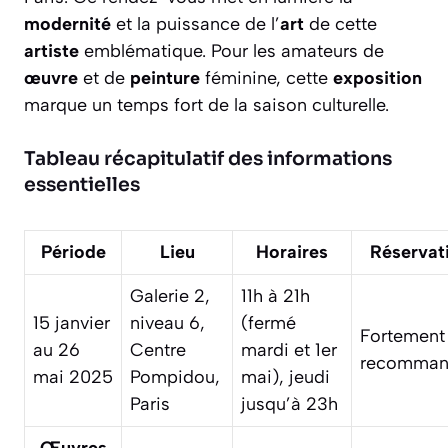
modernité
et la puissance de l’
art
de cette
artiste
emblématique. Pour les amateurs de
œuvre
et de
peinture
féminine, cette
exposition
marque un temps fort de la saison culturelle.
Tableau récapitulatif des informations
essentielles
Période
Lieu
Horaires
Réservat
Galerie 2,
11h à 21h
15 janvier
niveau 6,
(fermé
Fortement
au 26
Centre
mardi et 1er
recomman
mai 2025
Pompidou,
mai), jeudi
Paris
jusqu’à 23h
Œuvres