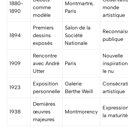
1880-
Montmartre,
comme
monde
1890
Paris
modèle
artistique
Premiers
Salon de la
Reconnais
1894
dessins
Société
publique
exposés
Nationale
Rencontre
Nouvelle
1909
avec André
Paris
inspiratio
Utter
le nu
Exposition
Galerie
Consécrat
1923
personnelle
Berthe Weill
artistique
Dernières
Expressio
1938
œuvres
Montmorency
la maturité
majeures