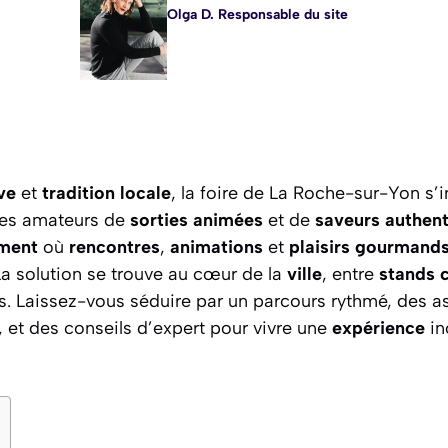
Olga D. Responsable du site
ve
et
tradition locale
, la foire de La Roche-sur-Yon 
es amateurs de
sorties animées
et de
saveurs authen
ment
où
rencontres
,
animations
et
plaisirs gourmand
La solution se trouve au cœur de la
ville
, entre
stands 
s. Laissez-vous séduire par un parcours rythmé, des a
e, et des conseils d’expert pour vivre une
expérience
in