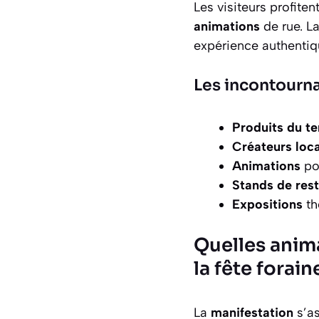
Les visiteurs profiten
animations
de rue. L
expérience authentiq
Les incontourn
Produits du te
Créateurs loc
Animations
po
Stands de res
Expositions
th
Quelles anima
la fête forain
La
manifestation
s’a