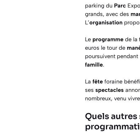
parking du
Parc
Expo
grands, avec des
ma
L’
organisation
propo
Le
programme
de la
euros le tour de
man
poursuivent pendant 
famille
.
La
fête
foraine bénéfi
ses
spectacles
annonc
nombreux, venu vivr
Quels autres 
programmati