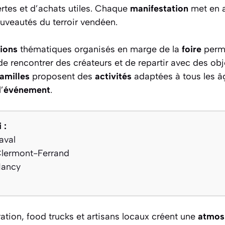
tes et d’achats utiles. Chaque
manifestation
met en a
uveautés du terroir vendéen.
ions
thématiques organisés en marge de la
foire
perme
 de rencontrer des créateurs et de repartir avec des ob
familles
proposent des
activités
adaptées à tous les â
’
événement
.
 :
aval
Clermont-Ferrand
Nancy
ation, food trucks et artisans locaux créent une
atmos