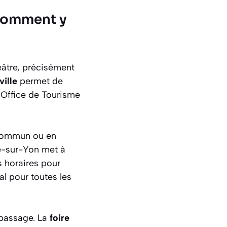
 comment y
âtre, précisément
ville
permet de
’Office de Tourisme
 commun ou en
-sur-Yon met à
s horaires pour
al pour toutes les
 passage. La
foire