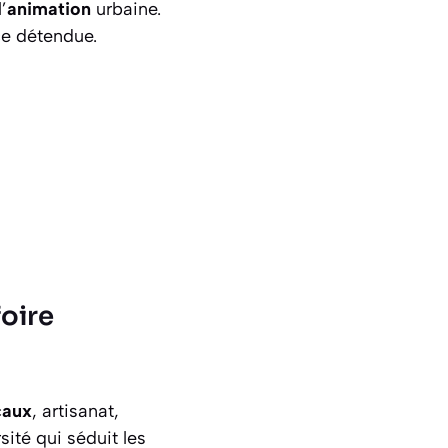
’
animation
urbaine.
ce détendue.
foire
caux
, artisanat,
sité qui séduit les