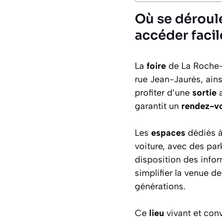
Où se déroul
accéder faci
La
foire
de La Roche-
rue Jean-Jaurès, ain
profiter d’une
sortie
a
garantit un
rendez-v
Les
espaces
dédiés à
voiture, avec des par
disposition des infor
simplifier la venue de
générations.
Ce
lieu
vivant et conv