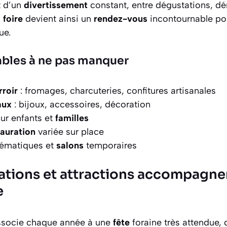
t d’un
divertissement
constant, entre dégustations, dé
a
foire
devient ainsi un
rendez-vous
incontournable pou
ue.
ables à ne pas manquer
rroir
: fromages, charcuteries, confitures artisanales
aux
: bijoux, accessoires, décoration
ur enfants et
familles
tauration
variée sur place
ématiques et
salons
temporaires
tions et attractions accompagnent
e
ssocie chaque année à une
fête
foraine très attendue, q