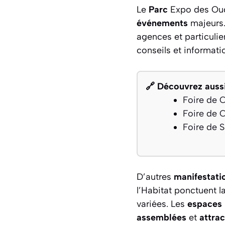
Le
Parc
Expo des Ouda
événements
majeurs.
agences et particulie
conseils et informatio
🔗 Découvrez aussi
Foire de 
Foire de 
Foire de S
D’autres
manifestati
l’Habitat ponctuent l
variées. Les
espaces
assemblées
et
attrac