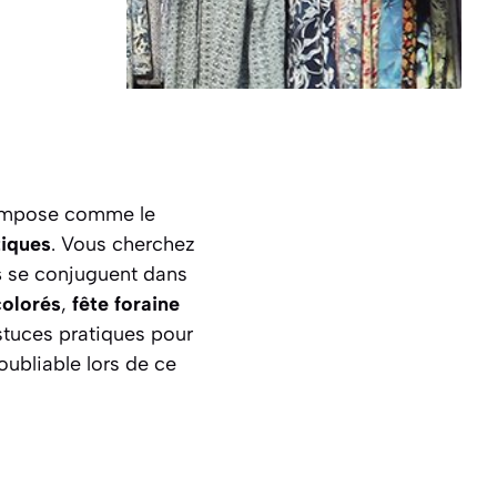
s’impose comme le
tiques
. Vous cherchez
s
se conjuguent dans
colorés
,
fête foraine
stuces pratiques pour
oubliable lors de ce