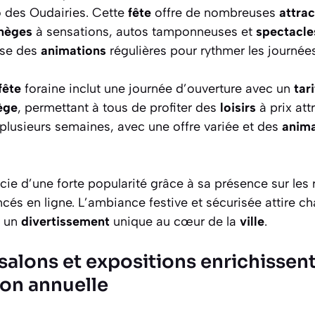
 des Oudairies. Cette
fête
offre de nombreuses
attrac
nèges
à sensations, autos tamponneuses et
spectacle
se des
animations
régulières pour rythmer les journées
fête
foraine inclut une journée d’ouverture avec un
tari
ège
, permettant à tous de profiter des
loisirs
à prix att
plusieurs semaines, avec une offre variée et des
anima
cie d’une forte popularité grâce à sa présence sur les
és en ligne. L’ambiance festive et sécurisée attire c
e un
divertissement
unique au cœur de la
ville
.
salons et expositions enrichissent
on annuelle