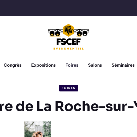
Congrès
Expositions
Foires
Salons
Séminaires
FOIRES
re de La Roche-sur