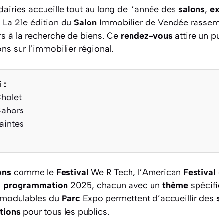
iries accueille tout au long de l’année des
salons
,
ex
 La 21e édition du
Salon
Immobilier de Vendée rassemb
rs à la recherche de biens. Ce
rendez-vous
attire un pu
ns sur l’immobilier régional.
 :
Cholet
Cahors
aintes
ons
comme le
Festival
We R Tech, l’American
Festival
a
programmation
2025, chacun avec un
thème
spécifi
modulables du
Parc
Expo permettent d’accueillir des
tions
pour tous les publics.