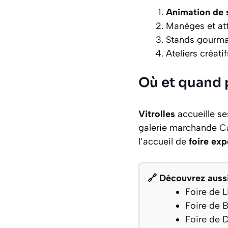
Animation de 
Manèges et att
Stands gourma
Ateliers créati
Où et quand p
Vitrolles
accueille s
galerie marchande Ca
l’accueil de
foire ex
🔗 Découvrez aussi
Foire de 
Foire de 
Foire de 