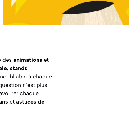
e des
animations
et
ale
,
stands
inoubliable à chaque
 question n’est plus
savourer chaque
ans
et
astuces de