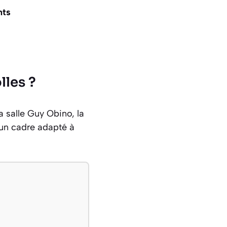
nts
lles ?
salle Guy Obino, la
 un cadre adapté à