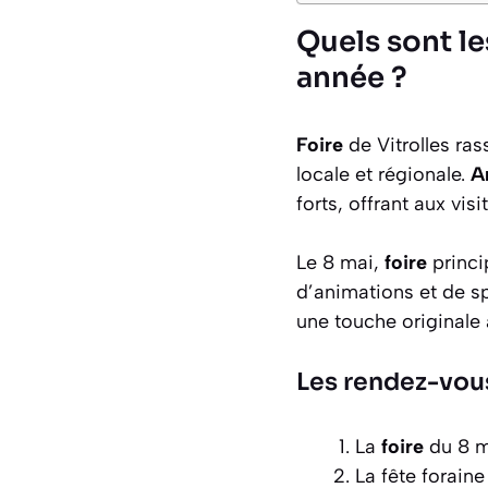
Quels sont le
année ?
Foire
de Vitrolles ra
locale et régionale.
A
forts, offrant aux vis
Le 8 mai,
foire
princip
d’animations et de s
une touche originale 
Les rendez-vous
La
foire
du 8 ma
La fête foraine