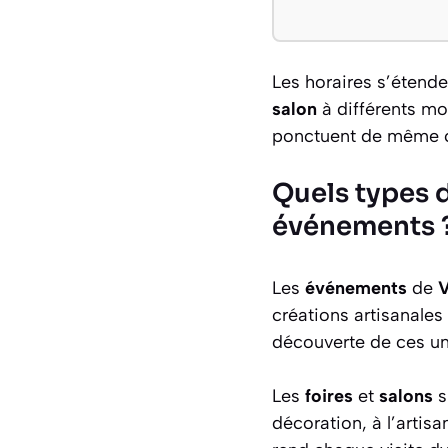
Les horaires s’étend
salon
à différents mo
ponctuent de même c
Quels types d
événements 
Les
événements
de
V
créations artisanale
découverte de ces uni
Les
foires
et
salons
s
décoration, à l’artisa