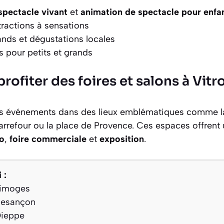
spectacle vivant
et
animation de spectacle pour enfa
ractions à sensations
nds et dégustations locales
fs pour petits et grands
rofiter des foires et salons à Vitro
es événements dans des lieux emblématiques comme la 
rrefour ou la place de Provence. Ces espaces offrent
po
,
foire commerciale
et
exposition
.
 :
Limoges
Besançon
Dieppe