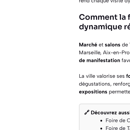
rend chaque visite d
Comment la fo
dynamique ré
Marché
et
salons
de V
Marseille, Aix-en-P
de manifestation
favo
La ville valorise ses
f
dégustations, renforça
expositions
permetten
🔗 Découvrez aussi
Foire de 
Foire de 