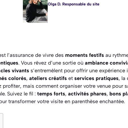
Olga D. Responsable du site
’est l’assurance de vivre des
moments festifs
au rythm
entiques
. Vous rêvez d’une sortie où
ambiance convivi
cles vivants
s’entremêlent pour offrir une expérience 
és colorés
,
ateliers créatifs
et
services pratiques
, la
lez profiter, mais comment organiser votre venue pour 
le. Suivez le fil :
temps forts
,
activités phares
,
bons pl
ur transformer votre visite en parenthèse enchantée.