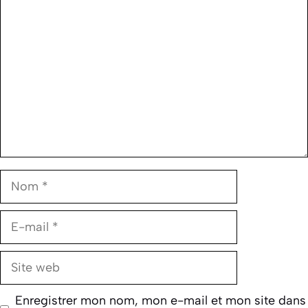
Commentaire
Nom
E-
mail
Site
web
Enregistrer mon nom, mon e-mail et mon site dans