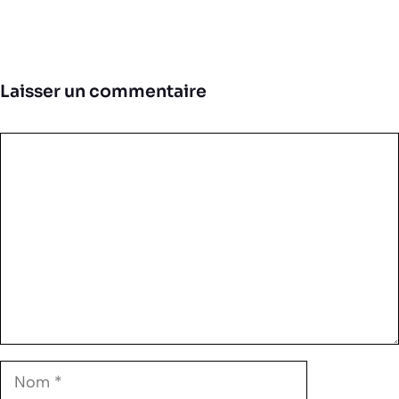
Laisser un commentaire
Commentaire
Nom